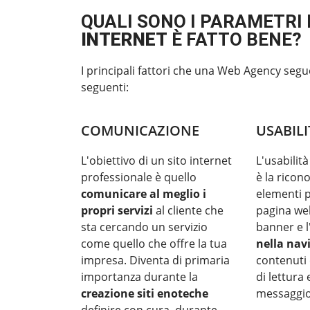
QUALI SONO I PARAMETRI 
INTERNET
È FATTO BENE?
I principali fattori che una Web Agency segu
seguenti:
COMUNICAZIONE
USABILI
L'obiettivo di un sito internet
L'usabilità
professionale è quello
è la ricono
comunicare al meglio i
elementi p
propri servizi
al cliente che
pagina we
sta cercando un servizio
banner e 
come quello che offre la tua
nella nav
impresa. Diventa di primaria
contenuti 
importanza durante la
di lettura
creazione siti enoteche
messaggio 
definire con cura, durante