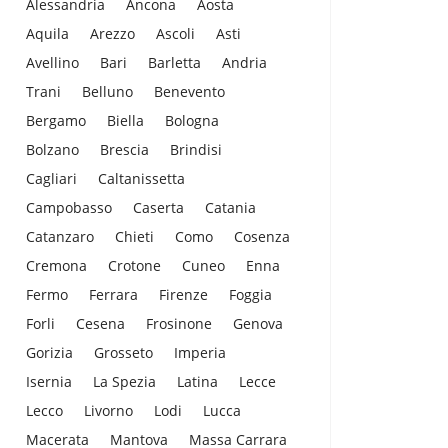
Alessandria
Ancona
Aosta
Aquila
Arezzo
Ascoli
Asti
Avellino
Bari
Barletta
Andria
Trani
Belluno
Benevento
Bergamo
Biella
Bologna
Bolzano
Brescia
Brindisi
Cagliari
Caltanissetta
Campobasso
Caserta
Catania
Catanzaro
Chieti
Como
Cosenza
Cremona
Crotone
Cuneo
Enna
Fermo
Ferrara
Firenze
Foggia
Forli
Cesena
Frosinone
Genova
Gorizia
Grosseto
Imperia
Isernia
La Spezia
Latina
Lecce
Lecco
Livorno
Lodi
Lucca
Macerata
Mantova
Massa Carrara