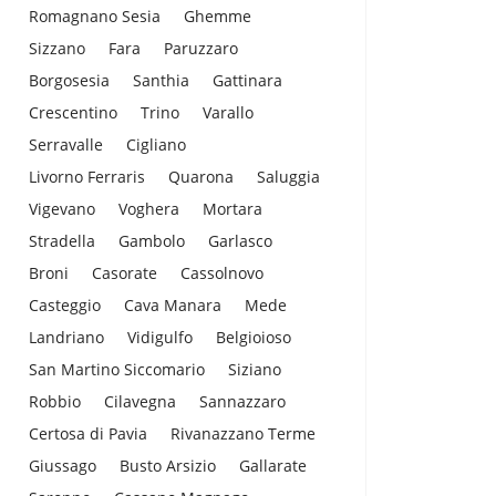
Romagnano Sesia
Ghemme
Sizzano
Fara
Paruzzaro
Borgosesia
Santhia
Gattinara
Crescentino
Trino
Varallo
Serravalle
Cigliano
Livorno Ferraris
Quarona
Saluggia
Vigevano
Voghera
Mortara
Stradella
Gambolo
Garlasco
Broni
Casorate
Cassolnovo
Casteggio
Cava Manara
Mede
Landriano
Vidigulfo
Belgioioso
San Martino Siccomario
Siziano
Robbio
Cilavegna
Sannazzaro
Certosa di Pavia
Rivanazzano Terme
Giussago
Busto Arsizio
Gallarate