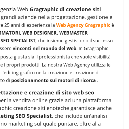
a Agenzia Web
Gragraphic di creazione siti
, grandi aziende nella progettazione, gestione e
tre 25 anni di esperienza la
Web Agency Gragraphic
è
MATORI, WEB DESIGNER, WEBMASTER
, SEO SPECIALIST
, che insieme gestiscono il successo
essere
vincenti nel mondo del Web
. In Gragraphic
posta giusta sia il professionista che vuole visibilità
 i propri prodotti. La nostra Web Agency utilizza le
 l'editing grafico nella creazione e creazione di
tto di
posizionamento sui motori di ricerca
.
ttazione e creazione di sito web seo
er la vendita online grazie ad una piattaforma
phic creazione siti enoteche garantisce anche
ting SEO Specialist
, che include un'analisi
ano marketing sul quale puntare, oltre alla