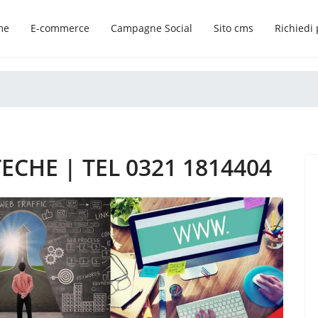
me
E-commerce
Campagne Social
Sito cms
Richiedi
ECHE | TEL 0321 1814404