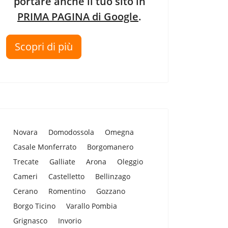
portare anche il tuo sito in
PRIMA PAGINA di Google
.
Scopri di più
Novara
Domodossola
Omegna
Casale Monferrato
Borgomanero
Trecate
Galliate
Arona
Oleggio
Cameri
Castelletto
Bellinzago
Cerano
Romentino
Gozzano
Borgo Ticino
Varallo Pombia
Grignasco
Invorio