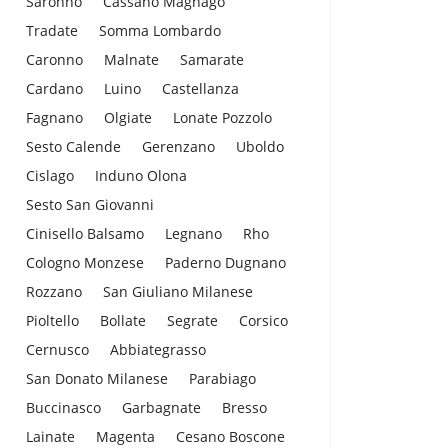
Saronno
Cassano Magnago
Tradate
Somma Lombardo
Caronno
Malnate
Samarate
Cardano
Luino
Castellanza
Fagnano
Olgiate
Lonate Pozzolo
Sesto Calende
Gerenzano
Uboldo
Cislago
Induno Olona
Sesto San Giovanni
Cinisello Balsamo
Legnano
Rho
Cologno Monzese
Paderno Dugnano
Rozzano
San Giuliano Milanese
Pioltello
Bollate
Segrate
Corsico
Cernusco
Abbiategrasso
San Donato Milanese
Parabiago
Buccinasco
Garbagnate
Bresso
Lainate
Magenta
Cesano Boscone