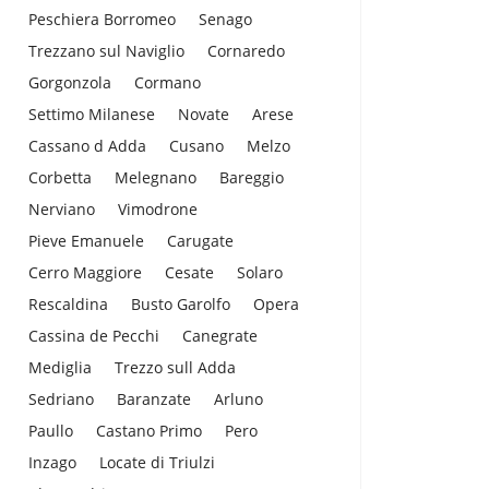
Peschiera Borromeo
Senago
Trezzano sul Naviglio
Cornaredo
Gorgonzola
Cormano
Settimo Milanese
Novate
Arese
Cassano d Adda
Cusano
Melzo
Corbetta
Melegnano
Bareggio
Nerviano
Vimodrone
Pieve Emanuele
Carugate
Cerro Maggiore
Cesate
Solaro
Rescaldina
Busto Garolfo
Opera
Cassina de Pecchi
Canegrate
Mediglia
Trezzo sull Adda
Sedriano
Baranzate
Arluno
Paullo
Castano Primo
Pero
Inzago
Locate di Triulzi