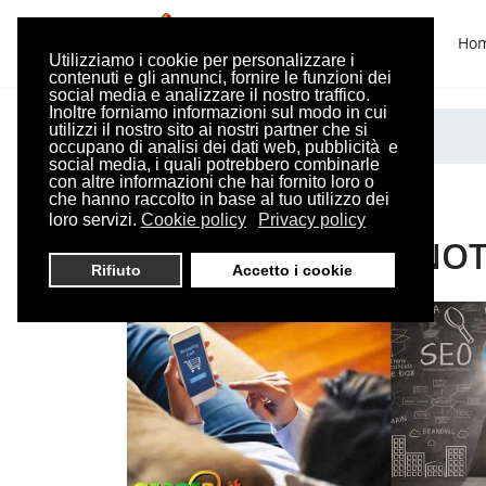
Ho
Utilizziamo i cookie per personalizzare i
contenuti e gli annunci, fornire le funzioni dei
social media e analizzare il nostro traffico.
Inoltre forniamo informazioni sul modo in cui
utilizzi il nostro sito ai nostri partner che si
Sei qui:
Home
siti enoteche
occupano di analisi dei dati web, pubblicità e
social media, i quali potrebbero combinarle
con altre informazioni che hai fornito loro o
che hanno raccolto in base al tuo utilizzo dei
loro servizi.
Cookie policy
Privacy policy
CREAZIONE SITI ENOT
Rifiuto
Accetto i cookie