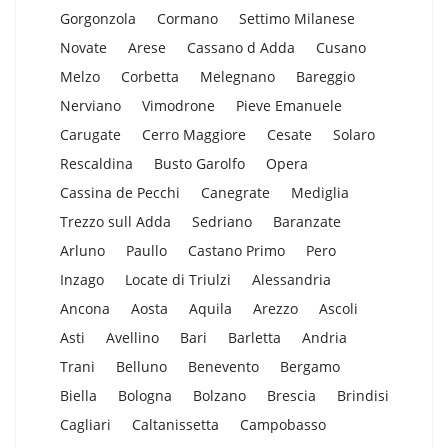
Gorgonzola
Cormano
Settimo Milanese
Novate
Arese
Cassano d Adda
Cusano
Melzo
Corbetta
Melegnano
Bareggio
Nerviano
Vimodrone
Pieve Emanuele
Carugate
Cerro Maggiore
Cesate
Solaro
Rescaldina
Busto Garolfo
Opera
Cassina de Pecchi
Canegrate
Mediglia
Trezzo sull Adda
Sedriano
Baranzate
Arluno
Paullo
Castano Primo
Pero
Inzago
Locate di Triulzi
Alessandria
Ancona
Aosta
Aquila
Arezzo
Ascoli
Asti
Avellino
Bari
Barletta
Andria
Trani
Belluno
Benevento
Bergamo
Biella
Bologna
Bolzano
Brescia
Brindisi
Cagliari
Caltanissetta
Campobasso