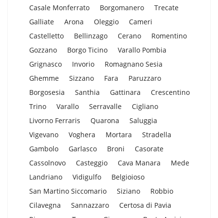
Casale Monferrato
Borgomanero
Trecate
Galliate
Arona
Oleggio
Cameri
Castelletto
Bellinzago
Cerano
Romentino
Gozzano
Borgo Ticino
Varallo Pombia
Grignasco
Invorio
Romagnano Sesia
Ghemme
Sizzano
Fara
Paruzzaro
Borgosesia
Santhia
Gattinara
Crescentino
Trino
Varallo
Serravalle
Cigliano
Livorno Ferraris
Quarona
Saluggia
Vigevano
Voghera
Mortara
Stradella
Gambolo
Garlasco
Broni
Casorate
Cassolnovo
Casteggio
Cava Manara
Mede
Landriano
Vidigulfo
Belgioioso
San Martino Siccomario
Siziano
Robbio
Cilavegna
Sannazzaro
Certosa di Pavia