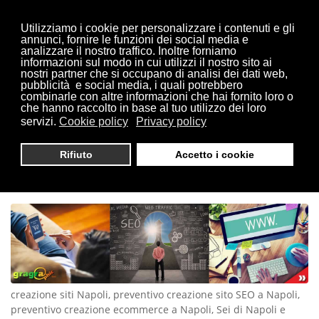
Utilizziamo i cookie per personalizzare i contenuti e gli
annunci, fornire le funzioni dei social media e
analizzare il nostro traffico. Inoltre forniamo
informazioni sul modo in cui utilizzi il nostro sito ai
Sei qui:
Home
Napoli
nostri partner che si occupano di analisi dei dati web,
pubblicità e social media, i quali potrebbero
combinarle con altre informazioni che hai fornito loro o
che hanno raccolto in base al tuo utilizzo dei loro
servizi.
Cookie policy
Privacy policy
CREAZIONE SITI NAPOLI |
Rifiuto
Accetto i cookie
TEL. 0321 1814404
creazione siti Napoli, preventivo creazione sito SEO a Napoli,
preventivo creazione ecommerce a Napoli, Sei di Napoli e