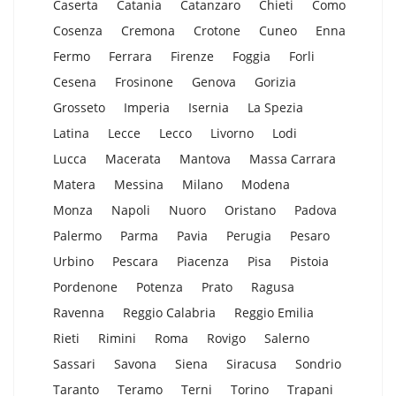
Caserta
Catania
Catanzaro
Chieti
Como
Cosenza
Cremona
Crotone
Cuneo
Enna
Fermo
Ferrara
Firenze
Foggia
Forli
Cesena
Frosinone
Genova
Gorizia
Grosseto
Imperia
Isernia
La Spezia
Latina
Lecce
Lecco
Livorno
Lodi
Lucca
Macerata
Mantova
Massa Carrara
Matera
Messina
Milano
Modena
Monza
Napoli
Nuoro
Oristano
Padova
Palermo
Parma
Pavia
Perugia
Pesaro
Urbino
Pescara
Piacenza
Pisa
Pistoia
Pordenone
Potenza
Prato
Ragusa
Ravenna
Reggio Calabria
Reggio Emilia
Rieti
Rimini
Roma
Rovigo
Salerno
Sassari
Savona
Siena
Siracusa
Sondrio
Taranto
Teramo
Terni
Torino
Trapani