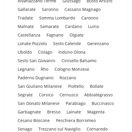
Rivanazzano Terme
Giussago
Busto Arsizio
Gallarate
Saronno
Cassano Magnago
Tradate
Somma Lombardo
Caronno
Malnate
Samarate
Cardano
Luino
Castellanza
Fagnano
Olgiate
Lonate Pozzolo
Sesto Calende
Gerenzano
Uboldo
Cislago
Induno Olona
Sesto San Giovanni
Cinisello Balsamo
Legnano
Rho
Cologno Monzese
Paderno Dugnano
Rozzano
San Giuliano Milanese
Pioltello
Bollate
Segrate
Corsico
Cernusco
Abbiategrasso
San Donato Milanese
Parabiago
Buccinasco
Garbagnate
Bresso
Lainate
Magenta
Cesano Boscone
Peschiera Borromeo
Senago
Trezzano sul Naviglio
Cornaredo