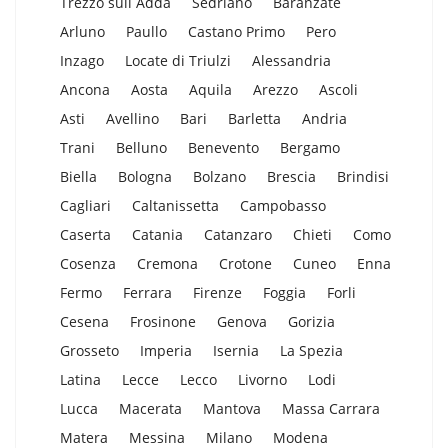
Trezzo sull Adda
Sedriano
Baranzate
Arluno
Paullo
Castano Primo
Pero
Inzago
Locate di Triulzi
Alessandria
Ancona
Aosta
Aquila
Arezzo
Ascoli
Asti
Avellino
Bari
Barletta
Andria
Trani
Belluno
Benevento
Bergamo
Biella
Bologna
Bolzano
Brescia
Brindisi
Cagliari
Caltanissetta
Campobasso
Caserta
Catania
Catanzaro
Chieti
Como
Cosenza
Cremona
Crotone
Cuneo
Enna
Fermo
Ferrara
Firenze
Foggia
Forli
Cesena
Frosinone
Genova
Gorizia
Grosseto
Imperia
Isernia
La Spezia
Latina
Lecce
Lecco
Livorno
Lodi
Lucca
Macerata
Mantova
Massa Carrara
Matera
Messina
Milano
Modena