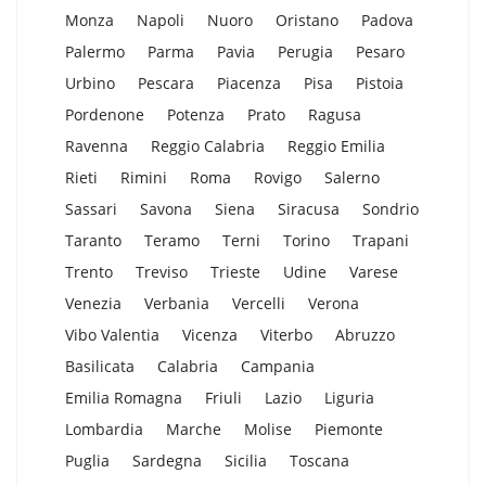
Monza
Napoli
Nuoro
Oristano
Padova
Palermo
Parma
Pavia
Perugia
Pesaro
Urbino
Pescara
Piacenza
Pisa
Pistoia
Pordenone
Potenza
Prato
Ragusa
Ravenna
Reggio Calabria
Reggio Emilia
Rieti
Rimini
Roma
Rovigo
Salerno
Sassari
Savona
Siena
Siracusa
Sondrio
Taranto
Teramo
Terni
Torino
Trapani
Trento
Treviso
Trieste
Udine
Varese
Venezia
Verbania
Vercelli
Verona
Vibo Valentia
Vicenza
Viterbo
Abruzzo
Basilicata
Calabria
Campania
Emilia Romagna
Friuli
Lazio
Liguria
Lombardia
Marche
Molise
Piemonte
Puglia
Sardegna
Sicilia
Toscana