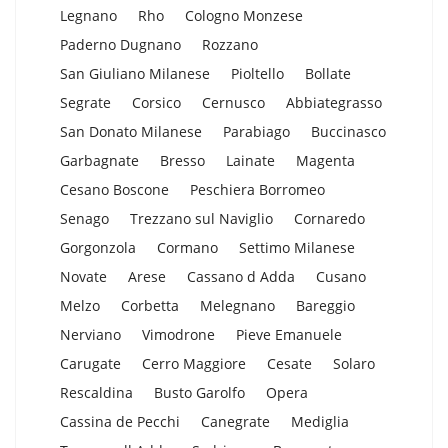
Legnano
Rho
Cologno Monzese
Paderno Dugnano
Rozzano
San Giuliano Milanese
Pioltello
Bollate
Segrate
Corsico
Cernusco
Abbiategrasso
San Donato Milanese
Parabiago
Buccinasco
Garbagnate
Bresso
Lainate
Magenta
Cesano Boscone
Peschiera Borromeo
Senago
Trezzano sul Naviglio
Cornaredo
Gorgonzola
Cormano
Settimo Milanese
Novate
Arese
Cassano d Adda
Cusano
Melzo
Corbetta
Melegnano
Bareggio
Nerviano
Vimodrone
Pieve Emanuele
Carugate
Cerro Maggiore
Cesate
Solaro
Rescaldina
Busto Garolfo
Opera
Cassina de Pecchi
Canegrate
Mediglia