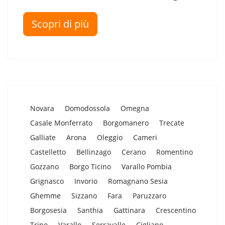
Scopri di più
Novara
Domodossola
Omegna
Casale Monferrato
Borgomanero
Trecate
Galliate
Arona
Oleggio
Cameri
Castelletto
Bellinzago
Cerano
Romentino
Gozzano
Borgo Ticino
Varallo Pombia
Grignasco
Invorio
Romagnano Sesia
Ghemme
Sizzano
Fara
Paruzzaro
Borgosesia
Santhia
Gattinara
Crescentino
Trino
Varallo
Serravalle
Cigliano