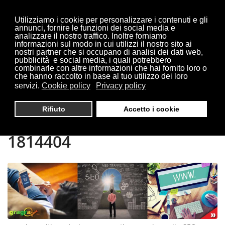
Utilizziamo i cookie per personalizzare i contenuti e gli
annunci, fornire le funzioni dei social media e
analizzare il nostro traffico. Inoltre forniamo
informazioni sul modo in cui utilizzi il nostro sito ai
Sei qui:
Home
siti produzione
nostri partner che si occupano di analisi dei dati web,
pubblicità e social media, i quali potrebbero
combinarle con altre informazioni che hai fornito loro o
che hanno raccolto in base al tuo utilizzo dei loro
servizi.
Cookie policy
Privacy policy
CREAZIONE SITI
Rifiuto
Accetto i cookie
PRODUZIONE | TEL 0321
1814404