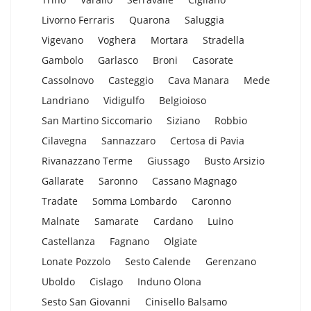
Livorno Ferraris
Quarona
Saluggia
Vigevano
Voghera
Mortara
Stradella
Gambolo
Garlasco
Broni
Casorate
Cassolnovo
Casteggio
Cava Manara
Mede
Landriano
Vidigulfo
Belgioioso
San Martino Siccomario
Siziano
Robbio
Cilavegna
Sannazzaro
Certosa di Pavia
Rivanazzano Terme
Giussago
Busto Arsizio
Gallarate
Saronno
Cassano Magnago
Tradate
Somma Lombardo
Caronno
Malnate
Samarate
Cardano
Luino
Castellanza
Fagnano
Olgiate
Lonate Pozzolo
Sesto Calende
Gerenzano
Uboldo
Cislago
Induno Olona
Sesto San Giovanni
Cinisello Balsamo