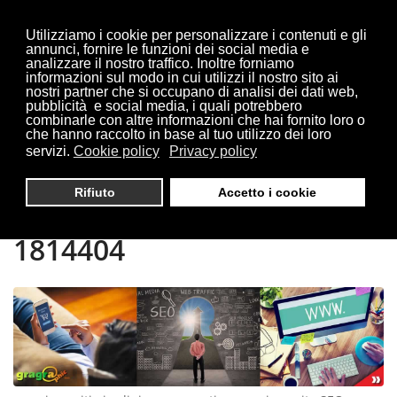
Utilizziamo i cookie per personalizzare i contenuti e gli
annunci, fornire le funzioni dei social media e
analizzare il nostro traffico. Inoltre forniamo
informazioni sul modo in cui utilizzi il nostro sito ai
Sei qui:
Home
siti giardiniere
nostri partner che si occupano di analisi dei dati web,
pubblicità e social media, i quali potrebbero
combinarle con altre informazioni che hai fornito loro o
che hanno raccolto in base al tuo utilizzo dei loro
servizi.
Cookie policy
Privacy policy
CREAZIONE SITI
Rifiuto
Accetto i cookie
GIARDINIERE | TEL 0321
1814404