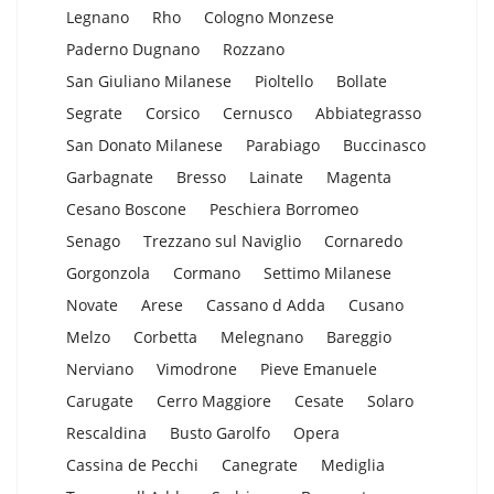
Legnano
Rho
Cologno Monzese
Paderno Dugnano
Rozzano
San Giuliano Milanese
Pioltello
Bollate
Segrate
Corsico
Cernusco
Abbiategrasso
San Donato Milanese
Parabiago
Buccinasco
Garbagnate
Bresso
Lainate
Magenta
Cesano Boscone
Peschiera Borromeo
Senago
Trezzano sul Naviglio
Cornaredo
Gorgonzola
Cormano
Settimo Milanese
Novate
Arese
Cassano d Adda
Cusano
Melzo
Corbetta
Melegnano
Bareggio
Nerviano
Vimodrone
Pieve Emanuele
Carugate
Cerro Maggiore
Cesate
Solaro
Rescaldina
Busto Garolfo
Opera
Cassina de Pecchi
Canegrate
Mediglia