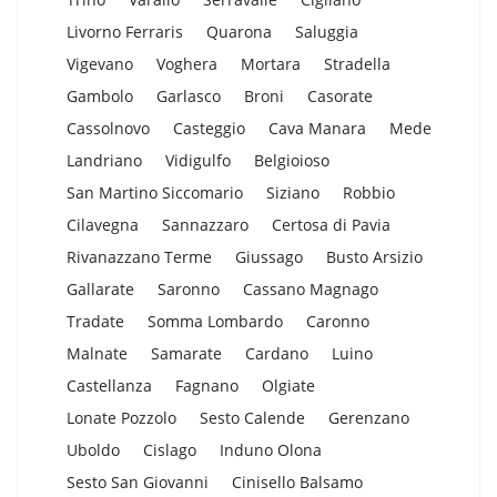
Livorno Ferraris
Quarona
Saluggia
Vigevano
Voghera
Mortara
Stradella
Gambolo
Garlasco
Broni
Casorate
Cassolnovo
Casteggio
Cava Manara
Mede
Landriano
Vidigulfo
Belgioioso
San Martino Siccomario
Siziano
Robbio
Cilavegna
Sannazzaro
Certosa di Pavia
Rivanazzano Terme
Giussago
Busto Arsizio
Gallarate
Saronno
Cassano Magnago
Tradate
Somma Lombardo
Caronno
Malnate
Samarate
Cardano
Luino
Castellanza
Fagnano
Olgiate
Lonate Pozzolo
Sesto Calende
Gerenzano
Uboldo
Cislago
Induno Olona
Sesto San Giovanni
Cinisello Balsamo