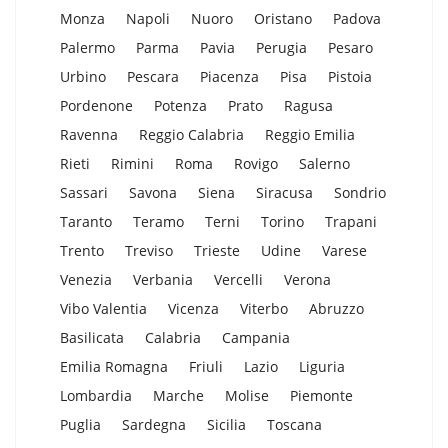
Monza
Napoli
Nuoro
Oristano
Padova
Palermo
Parma
Pavia
Perugia
Pesaro
Urbino
Pescara
Piacenza
Pisa
Pistoia
Pordenone
Potenza
Prato
Ragusa
Ravenna
Reggio Calabria
Reggio Emilia
Rieti
Rimini
Roma
Rovigo
Salerno
Sassari
Savona
Siena
Siracusa
Sondrio
Taranto
Teramo
Terni
Torino
Trapani
Trento
Treviso
Trieste
Udine
Varese
Venezia
Verbania
Vercelli
Verona
Vibo Valentia
Vicenza
Viterbo
Abruzzo
Basilicata
Calabria
Campania
Emilia Romagna
Friuli
Lazio
Liguria
Lombardia
Marche
Molise
Piemonte
Puglia
Sardegna
Sicilia
Toscana