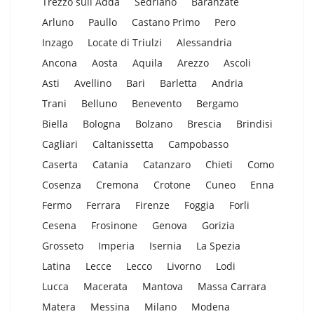
Trezzo sull Adda
Sedriano
Baranzate
Arluno
Paullo
Castano Primo
Pero
Inzago
Locate di Triulzi
Alessandria
Ancona
Aosta
Aquila
Arezzo
Ascoli
Asti
Avellino
Bari
Barletta
Andria
Trani
Belluno
Benevento
Bergamo
Biella
Bologna
Bolzano
Brescia
Brindisi
Cagliari
Caltanissetta
Campobasso
Caserta
Catania
Catanzaro
Chieti
Como
Cosenza
Cremona
Crotone
Cuneo
Enna
Fermo
Ferrara
Firenze
Foggia
Forli
Cesena
Frosinone
Genova
Gorizia
Grosseto
Imperia
Isernia
La Spezia
Latina
Lecce
Lecco
Livorno
Lodi
Lucca
Macerata
Mantova
Massa Carrara
Matera
Messina
Milano
Modena