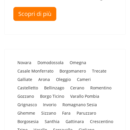
Scopri di più
Novara
Domodossola
Omegna
Casale Monferrato
Borgomanero
Trecate
Galliate
Arona
Oleggio
Cameri
Castelletto
Bellinzago
Cerano
Romentino
Gozzano
Borgo Ticino
Varallo Pombia
Grignasco
Invorio
Romagnano Sesia
Ghemme
Sizzano
Fara
Paruzzaro
Borgosesia
Santhia
Gattinara
Crescentino
Trino
Varallo
Serravalle
Cigliano