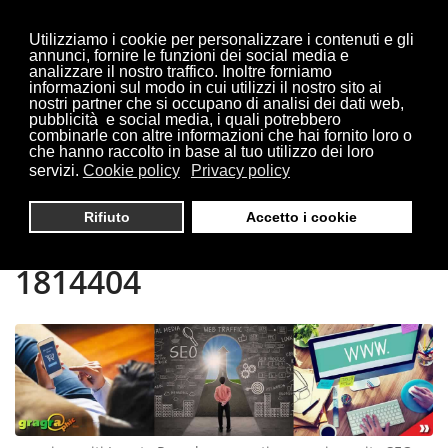
Utilizziamo i cookie per personalizzare i contenuti e gli
annunci, fornire le funzioni dei social media e
analizzare il nostro traffico. Inoltre forniamo
informazioni sul modo in cui utilizzi il nostro sito ai
Sei qui:
Home
Lonate Pozzolo
nostri partner che si occupano di analisi dei dati web,
pubblicità e social media, i quali potrebbero
combinarle con altre informazioni che hai fornito loro o
che hanno raccolto in base al tuo utilizzo dei loro
servizi.
Cookie policy
Privacy policy
CREAZIONE SITI LONATE
Rifiuto
Accetto i cookie
POZZOLO | TEL. 0321
1814404