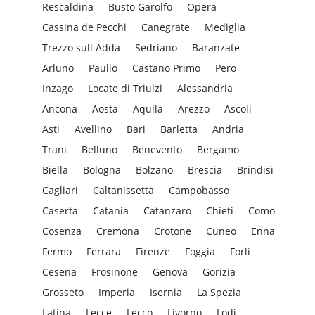
Rescaldina
Busto Garolfo
Opera
Cassina de Pecchi
Canegrate
Mediglia
Trezzo sull Adda
Sedriano
Baranzate
Arluno
Paullo
Castano Primo
Pero
Inzago
Locate di Triulzi
Alessandria
Ancona
Aosta
Aquila
Arezzo
Ascoli
Asti
Avellino
Bari
Barletta
Andria
Trani
Belluno
Benevento
Bergamo
Biella
Bologna
Bolzano
Brescia
Brindisi
Cagliari
Caltanissetta
Campobasso
Caserta
Catania
Catanzaro
Chieti
Como
Cosenza
Cremona
Crotone
Cuneo
Enna
Fermo
Ferrara
Firenze
Foggia
Forli
Cesena
Frosinone
Genova
Gorizia
Grosseto
Imperia
Isernia
La Spezia
Latina
Lecce
Lecco
Livorno
Lodi