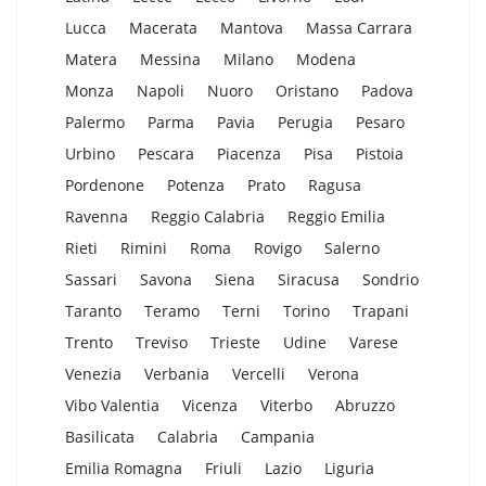
Lucca
Macerata
Mantova
Massa Carrara
Matera
Messina
Milano
Modena
Monza
Napoli
Nuoro
Oristano
Padova
Palermo
Parma
Pavia
Perugia
Pesaro
Urbino
Pescara
Piacenza
Pisa
Pistoia
Pordenone
Potenza
Prato
Ragusa
Ravenna
Reggio Calabria
Reggio Emilia
Rieti
Rimini
Roma
Rovigo
Salerno
Sassari
Savona
Siena
Siracusa
Sondrio
Taranto
Teramo
Terni
Torino
Trapani
Trento
Treviso
Trieste
Udine
Varese
Venezia
Verbania
Vercelli
Verona
Vibo Valentia
Vicenza
Viterbo
Abruzzo
Basilicata
Calabria
Campania
Emilia Romagna
Friuli
Lazio
Liguria