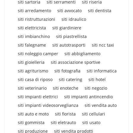
siti sartoria
siti serramenti
siti riseria
siti arredamento
siti avvocato
siti dentista
siti ristrutturazioni
siti idraulico
siti elettricista
siti giardiniere
siti imbianchino
siti piastrellista
siti falegname
siti autotrasporti
siti ncc taxi
siti noleggio camper
siti abbigliamento
siti gioielleria
siti associazione sportive
siti agriturismo
siti fotografia
siti informatica
siti casa di riposo
siti catering
siti hotel
siti veterinario
siti enoteche
siti negozio
siti impianti elettrici
siti impianti antincendio
siti impianti videosorveglianza
siti vendita auto
siti auto e moto
siti fiorista
siti cellulari
siti gommista
siti eletrauto
siti usato
siti produzione
siti vendita prodotti