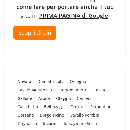
come fare per portare anche il tuo
sito in
PRIMA PAGINA di Google
.
Scopri di più
Novara
Domodossola
Omegna
Casale Monferrato
Borgomanero
Trecate
Galliate
Arona
Oleggio
Cameri
Castelletto
Bellinzago
Cerano
Romentino
Gozzano
Borgo Ticino
Varallo Pombia
Grignasco
Invorio
Romagnano Sesia