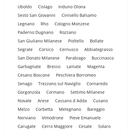
Uboldo
Cislago
Induno Olona
Sesto San Giovanni
Cinisello Balsamo
Legnano
Rho
Cologno Monzese
Paderno Dugnano
Rozzano
San Giuliano Milanese
Pioltello
Bollate
Segrate
Corsico
Cernusco
Abbiategrasso
San Donato Milanese
Parabiago
Buccinasco
Garbagnate
Bresso
Lainate
Magenta
Cesano Boscone
Peschiera Borromeo
Senago
Trezzano sul Naviglio
Cornaredo
Gorgonzola
Cormano
Settimo Milanese
Novate
Arese
Cassano d Adda
Cusano
Melzo
Corbetta
Melegnano
Bareggio
Nerviano
Vimodrone
Pieve Emanuele
Carugate
Cerro Maggiore
Cesate
Solaro