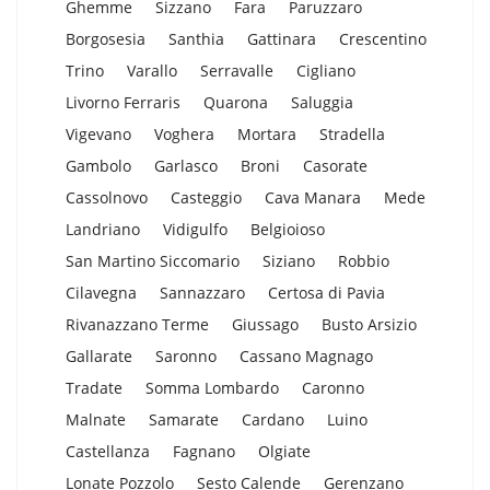
Ghemme
Sizzano
Fara
Paruzzaro
Borgosesia
Santhia
Gattinara
Crescentino
Trino
Varallo
Serravalle
Cigliano
Livorno Ferraris
Quarona
Saluggia
Vigevano
Voghera
Mortara
Stradella
Gambolo
Garlasco
Broni
Casorate
Cassolnovo
Casteggio
Cava Manara
Mede
Landriano
Vidigulfo
Belgioioso
San Martino Siccomario
Siziano
Robbio
Cilavegna
Sannazzaro
Certosa di Pavia
Rivanazzano Terme
Giussago
Busto Arsizio
Gallarate
Saronno
Cassano Magnago
Tradate
Somma Lombardo
Caronno
Malnate
Samarate
Cardano
Luino
Castellanza
Fagnano
Olgiate
Lonate Pozzolo
Sesto Calende
Gerenzano