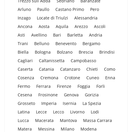
Trezzo sull Adda
Sedriano
Baranzate
Arluno
Paullo
Castano Primo
Pero
Inzago
Locate di Triulzi
Alessandria
Ancona
Aosta
Aquila
Arezzo
Ascoli
Asti
Avellino
Bari
Barletta
Andria
Trani
Belluno
Benevento
Bergamo
Biella
Bologna
Bolzano
Brescia
Brindisi
Cagliari
Caltanissetta
Campobasso
Caserta
Catania
Catanzaro
Chieti
Como
Cosenza
Cremona
Crotone
Cuneo
Enna
Fermo
Ferrara
Firenze
Foggia
Forli
Cesena
Frosinone
Genova
Gorizia
Grosseto
Imperia
Isernia
La Spezia
Latina
Lecce
Lecco
Livorno
Lodi
Lucca
Macerata
Mantova
Massa Carrara
Matera
Messina
Milano
Modena