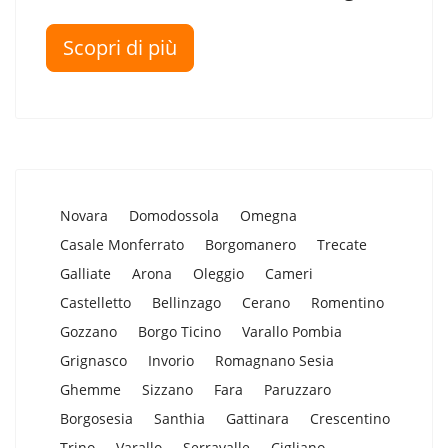
Scopri di più
Novara
Domodossola
Omegna
Casale Monferrato
Borgomanero
Trecate
Galliate
Arona
Oleggio
Cameri
Castelletto
Bellinzago
Cerano
Romentino
Gozzano
Borgo Ticino
Varallo Pombia
Grignasco
Invorio
Romagnano Sesia
Ghemme
Sizzano
Fara
Paruzzaro
Borgosesia
Santhia
Gattinara
Crescentino
Trino
Varallo
Serravalle
Cigliano