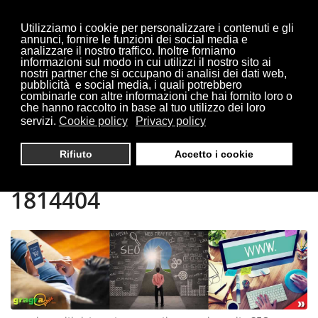
Utilizziamo i cookie per personalizzare i contenuti e gli
annunci, fornire le funzioni dei social media e
analizzare il nostro traffico. Inoltre forniamo
informazioni sul modo in cui utilizzi il nostro sito ai
Sei qui:
Home
siti ristorante
nostri partner che si occupano di analisi dei dati web,
pubblicità e social media, i quali potrebbero
combinarle con altre informazioni che hai fornito loro o
che hanno raccolto in base al tuo utilizzo dei loro
servizi.
Cookie policy
Privacy policy
CREAZIONE SITI
Rifiuto
Accetto i cookie
RISTORANTE | TEL 0321
1814404