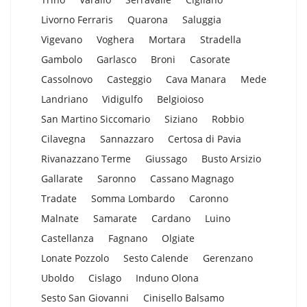
Livorno Ferraris
Quarona
Saluggia
Vigevano
Voghera
Mortara
Stradella
Gambolo
Garlasco
Broni
Casorate
Cassolnovo
Casteggio
Cava Manara
Mede
Landriano
Vidigulfo
Belgioioso
San Martino Siccomario
Siziano
Robbio
Cilavegna
Sannazzaro
Certosa di Pavia
Rivanazzano Terme
Giussago
Busto Arsizio
Gallarate
Saronno
Cassano Magnago
Tradate
Somma Lombardo
Caronno
Malnate
Samarate
Cardano
Luino
Castellanza
Fagnano
Olgiate
Lonate Pozzolo
Sesto Calende
Gerenzano
Uboldo
Cislago
Induno Olona
Sesto San Giovanni
Cinisello Balsamo