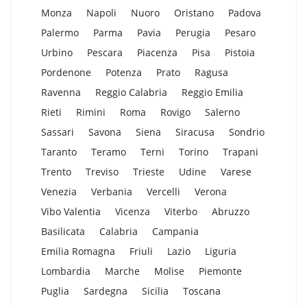
Monza
Napoli
Nuoro
Oristano
Padova
Palermo
Parma
Pavia
Perugia
Pesaro
Urbino
Pescara
Piacenza
Pisa
Pistoia
Pordenone
Potenza
Prato
Ragusa
Ravenna
Reggio Calabria
Reggio Emilia
Rieti
Rimini
Roma
Rovigo
Salerno
Sassari
Savona
Siena
Siracusa
Sondrio
Taranto
Teramo
Terni
Torino
Trapani
Trento
Treviso
Trieste
Udine
Varese
Venezia
Verbania
Vercelli
Verona
Vibo Valentia
Vicenza
Viterbo
Abruzzo
Basilicata
Calabria
Campania
Emilia Romagna
Friuli
Lazio
Liguria
Lombardia
Marche
Molise
Piemonte
Puglia
Sardegna
Sicilia
Toscana