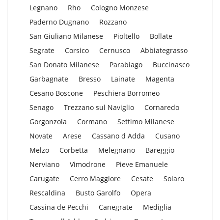
Legnano
Rho
Cologno Monzese
Paderno Dugnano
Rozzano
San Giuliano Milanese
Pioltello
Bollate
Segrate
Corsico
Cernusco
Abbiategrasso
San Donato Milanese
Parabiago
Buccinasco
Garbagnate
Bresso
Lainate
Magenta
Cesano Boscone
Peschiera Borromeo
Senago
Trezzano sul Naviglio
Cornaredo
Gorgonzola
Cormano
Settimo Milanese
Novate
Arese
Cassano d Adda
Cusano
Melzo
Corbetta
Melegnano
Bareggio
Nerviano
Vimodrone
Pieve Emanuele
Carugate
Cerro Maggiore
Cesate
Solaro
Rescaldina
Busto Garolfo
Opera
Cassina de Pecchi
Canegrate
Mediglia