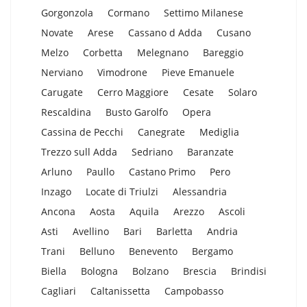
Gorgonzola
Cormano
Settimo Milanese
Novate
Arese
Cassano d Adda
Cusano
Melzo
Corbetta
Melegnano
Bareggio
Nerviano
Vimodrone
Pieve Emanuele
Carugate
Cerro Maggiore
Cesate
Solaro
Rescaldina
Busto Garolfo
Opera
Cassina de Pecchi
Canegrate
Mediglia
Trezzo sull Adda
Sedriano
Baranzate
Arluno
Paullo
Castano Primo
Pero
Inzago
Locate di Triulzi
Alessandria
Ancona
Aosta
Aquila
Arezzo
Ascoli
Asti
Avellino
Bari
Barletta
Andria
Trani
Belluno
Benevento
Bergamo
Biella
Bologna
Bolzano
Brescia
Brindisi
Cagliari
Caltanissetta
Campobasso