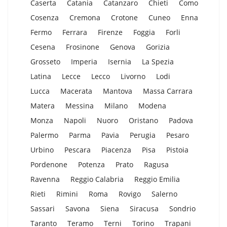
Caserta
Catania
Catanzaro
Chieti
Como
Cosenza
Cremona
Crotone
Cuneo
Enna
Fermo
Ferrara
Firenze
Foggia
Forli
Cesena
Frosinone
Genova
Gorizia
Grosseto
Imperia
Isernia
La Spezia
Latina
Lecce
Lecco
Livorno
Lodi
Lucca
Macerata
Mantova
Massa Carrara
Matera
Messina
Milano
Modena
Monza
Napoli
Nuoro
Oristano
Padova
Palermo
Parma
Pavia
Perugia
Pesaro
Urbino
Pescara
Piacenza
Pisa
Pistoia
Pordenone
Potenza
Prato
Ragusa
Ravenna
Reggio Calabria
Reggio Emilia
Rieti
Rimini
Roma
Rovigo
Salerno
Sassari
Savona
Siena
Siracusa
Sondrio
Taranto
Teramo
Terni
Torino
Trapani