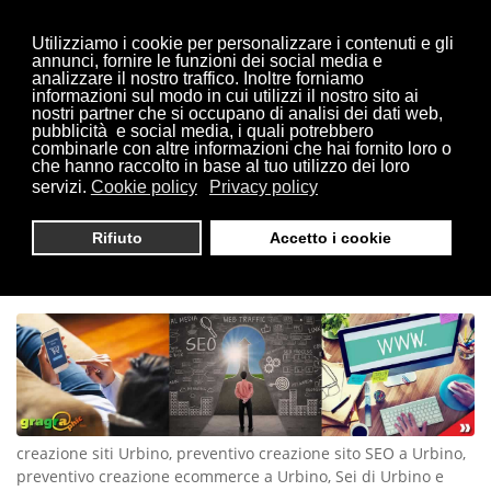
Utilizziamo i cookie per personalizzare i contenuti e gli
annunci, fornire le funzioni dei social media e
analizzare il nostro traffico. Inoltre forniamo
informazioni sul modo in cui utilizzi il nostro sito ai
Sei qui:
Home
Urbino
nostri partner che si occupano di analisi dei dati web,
pubblicità e social media, i quali potrebbero
combinarle con altre informazioni che hai fornito loro o
che hanno raccolto in base al tuo utilizzo dei loro
servizi.
Cookie policy
Privacy policy
CREAZIONE SITI URBINO |
Rifiuto
Accetto i cookie
TEL. 0321 1814404
creazione siti Urbino, preventivo creazione sito SEO a Urbino,
preventivo creazione ecommerce a Urbino, Sei di Urbino e