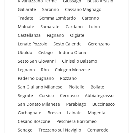
Rivanazzano Terme
Giussago
Busto Arsizio
Gallarate
Saronno
Cassano Magnago
Tradate
Somma Lombardo
Caronno
Malnate
Samarate
Cardano
Luino
Castellanza
Fagnano
Olgiate
Lonate Pozzolo
Sesto Calende
Gerenzano
Uboldo
Cislago
Induno Olona
Sesto San Giovanni
Cinisello Balsamo
Legnano
Rho
Cologno Monzese
Paderno Dugnano
Rozzano
San Giuliano Milanese
Pioltello
Bollate
Segrate
Corsico
Cernusco
Abbiategrasso
San Donato Milanese
Parabiago
Buccinasco
Garbagnate
Bresso
Lainate
Magenta
Cesano Boscone
Peschiera Borromeo
Senago
Trezzano sul Naviglio
Cornaredo