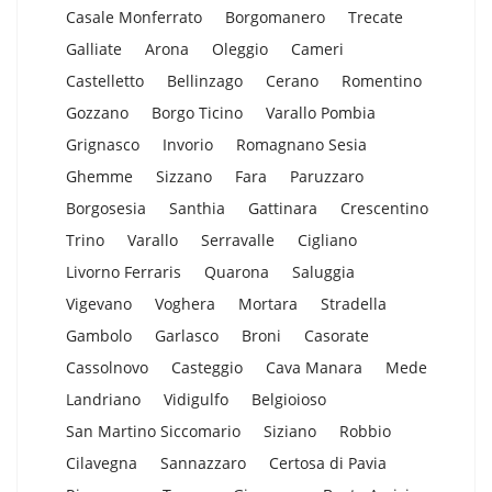
Casale Monferrato
Borgomanero
Trecate
Galliate
Arona
Oleggio
Cameri
Castelletto
Bellinzago
Cerano
Romentino
Gozzano
Borgo Ticino
Varallo Pombia
Grignasco
Invorio
Romagnano Sesia
Ghemme
Sizzano
Fara
Paruzzaro
Borgosesia
Santhia
Gattinara
Crescentino
Trino
Varallo
Serravalle
Cigliano
Livorno Ferraris
Quarona
Saluggia
Vigevano
Voghera
Mortara
Stradella
Gambolo
Garlasco
Broni
Casorate
Cassolnovo
Casteggio
Cava Manara
Mede
Landriano
Vidigulfo
Belgioioso
San Martino Siccomario
Siziano
Robbio
Cilavegna
Sannazzaro
Certosa di Pavia