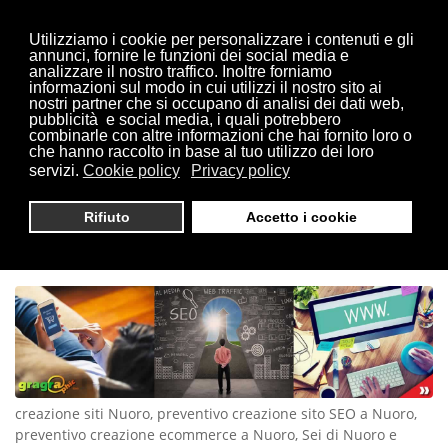
Utilizziamo i cookie per personalizzare i contenuti e gli
annunci, fornire le funzioni dei social media e
analizzare il nostro traffico. Inoltre forniamo
informazioni sul modo in cui utilizzi il nostro sito ai
Sei qui:
Home
Nuoro
nostri partner che si occupano di analisi dei dati web,
pubblicità e social media, i quali potrebbero
combinarle con altre informazioni che hai fornito loro o
che hanno raccolto in base al tuo utilizzo dei loro
servizi.
Cookie policy
Privacy policy
CREAZIONE SITI NUORO |
Rifiuto
Accetto i cookie
TEL. 0321 1814404
creazione siti Nuoro, preventivo creazione sito SEO a Nuoro,
preventivo creazione ecommerce a Nuoro, Sei di Nuoro e