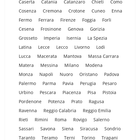
Caserta
Catania
Catanzaro
Chieti
Como
Cosenza
Cremona
Crotone
Cuneo
Enna
Fermo
Ferrara
Firenze
Foggia
Forli
Cesena
Frosinone
Genova
Gorizia
Grosseto
Imperia
Isernia
La Spezia
Latina
Lecce
Lecco
Livorno
Lodi
Lucca
Macerata
Mantova
Massa Carrara
Matera
Messina
Milano
Modena
Monza
Napoli
Nuoro
Oristano
Padova
Palermo
Parma
Pavia
Perugia
Pesaro
Urbino
Pescara
Piacenza
Pisa
Pistoia
Pordenone
Potenza
Prato
Ragusa
Ravenna
Reggio Calabria
Reggio Emilia
Rieti
Rimini
Roma
Rovigo
Salerno
Sassari
Savona
Siena
Siracusa
Sondrio
Taranto
Teramo
Terni
Torino
Trapani