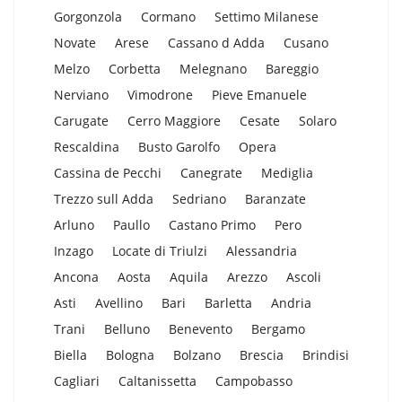
Gorgonzola
Cormano
Settimo Milanese
Novate
Arese
Cassano d Adda
Cusano
Melzo
Corbetta
Melegnano
Bareggio
Nerviano
Vimodrone
Pieve Emanuele
Carugate
Cerro Maggiore
Cesate
Solaro
Rescaldina
Busto Garolfo
Opera
Cassina de Pecchi
Canegrate
Mediglia
Trezzo sull Adda
Sedriano
Baranzate
Arluno
Paullo
Castano Primo
Pero
Inzago
Locate di Triulzi
Alessandria
Ancona
Aosta
Aquila
Arezzo
Ascoli
Asti
Avellino
Bari
Barletta
Andria
Trani
Belluno
Benevento
Bergamo
Biella
Bologna
Bolzano
Brescia
Brindisi
Cagliari
Caltanissetta
Campobasso