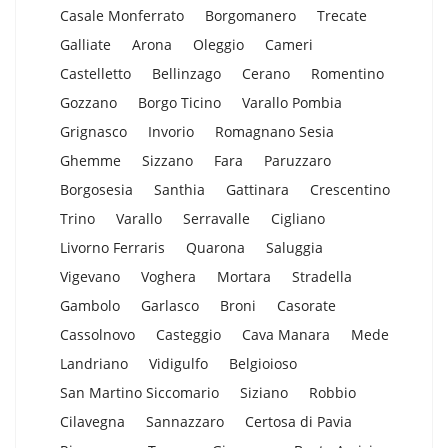
Casale Monferrato
Borgomanero
Trecate
Galliate
Arona
Oleggio
Cameri
Castelletto
Bellinzago
Cerano
Romentino
Gozzano
Borgo Ticino
Varallo Pombia
Grignasco
Invorio
Romagnano Sesia
Ghemme
Sizzano
Fara
Paruzzaro
Borgosesia
Santhia
Gattinara
Crescentino
Trino
Varallo
Serravalle
Cigliano
Livorno Ferraris
Quarona
Saluggia
Vigevano
Voghera
Mortara
Stradella
Gambolo
Garlasco
Broni
Casorate
Cassolnovo
Casteggio
Cava Manara
Mede
Landriano
Vidigulfo
Belgioioso
San Martino Siccomario
Siziano
Robbio
Cilavegna
Sannazzaro
Certosa di Pavia