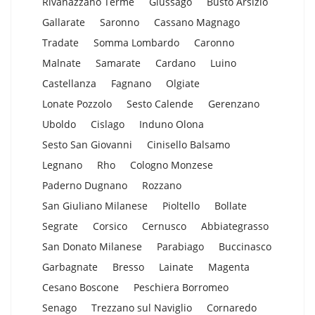
Rivanazzano Terme
Giussago
Busto Arsizio
Gallarate
Saronno
Cassano Magnago
Tradate
Somma Lombardo
Caronno
Malnate
Samarate
Cardano
Luino
Castellanza
Fagnano
Olgiate
Lonate Pozzolo
Sesto Calende
Gerenzano
Uboldo
Cislago
Induno Olona
Sesto San Giovanni
Cinisello Balsamo
Legnano
Rho
Cologno Monzese
Paderno Dugnano
Rozzano
San Giuliano Milanese
Pioltello
Bollate
Segrate
Corsico
Cernusco
Abbiategrasso
San Donato Milanese
Parabiago
Buccinasco
Garbagnate
Bresso
Lainate
Magenta
Cesano Boscone
Peschiera Borromeo
Senago
Trezzano sul Naviglio
Cornaredo