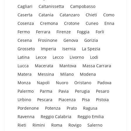
Cagliari
Caltanissetta
Campobasso
Caserta
Catania
Catanzaro
Chieti
Como
Cosenza
Cremona
Crotone
Cuneo
Enna
Fermo
Ferrara
Firenze
Foggia
Forli
Cesena
Frosinone
Genova
Gorizia
Grosseto
Imperia
Isernia
La Spezia
Latina
Lecce
Lecco
Livorno
Lodi
Lucca
Macerata
Mantova
Massa Carrara
Matera
Messina
Milano
Modena
Monza
Napoli
Nuoro
Oristano
Padova
Palermo
Parma
Pavia
Perugia
Pesaro
Urbino
Pescara
Piacenza
Pisa
Pistoia
Pordenone
Potenza
Prato
Ragusa
Ravenna
Reggio Calabria
Reggio Emilia
Rieti
Rimini
Roma
Rovigo
Salerno