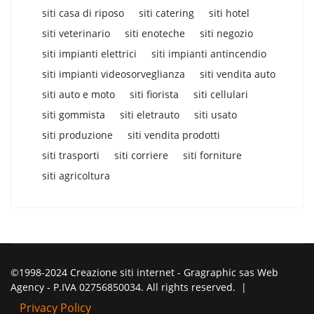
siti casa di riposo
siti catering
siti hotel
siti veterinario
siti enoteche
siti negozio
siti impianti elettrici
siti impianti antincendio
siti impianti videosorveglianza
siti vendita auto
siti auto e moto
siti fiorista
siti cellulari
siti gommista
siti eletrauto
siti usato
siti produzione
siti vendita prodotti
siti trasporti
siti corriere
siti forniture
siti agricoltura
©1998-2024 Creazione siti internet - Gragraphic sas Web
Agency - P.IVA 02756850034. All rights reserved. |
Privacy Policy