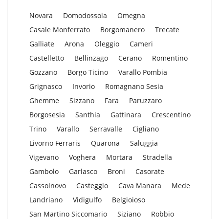
Novara
Domodossola
Omegna
Casale Monferrato
Borgomanero
Trecate
Galliate
Arona
Oleggio
Cameri
Castelletto
Bellinzago
Cerano
Romentino
Gozzano
Borgo Ticino
Varallo Pombia
Grignasco
Invorio
Romagnano Sesia
Ghemme
Sizzano
Fara
Paruzzaro
Borgosesia
Santhia
Gattinara
Crescentino
Trino
Varallo
Serravalle
Cigliano
Livorno Ferraris
Quarona
Saluggia
Vigevano
Voghera
Mortara
Stradella
Gambolo
Garlasco
Broni
Casorate
Cassolnovo
Casteggio
Cava Manara
Mede
Landriano
Vidigulfo
Belgioioso
San Martino Siccomario
Siziano
Robbio