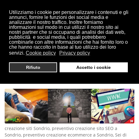
Utilizziamo i cookie per personalizzare i contenuti e gli
annunci, fornire le funzioni dei social media e
analizzare il nostro traffico. Inoltre forniamo
informazioni sul modo in cui utilizzi il nostro sito ai
Sei qui:
Home
Sondrio
nostri partner che si occupano di analisi dei dati web,
pubblicità e social media, i quali potrebbero
combinarle con altre informazioni che hai fornito loro o
che hanno raccolto in base al tuo utilizzo dei loro
servizi.
Cookie policy
Privacy policy
CREAZIONE SITI SONDRIO
Rifiuto
Accetto i cookie
| TEL. 0321 1814404
creazione siti Sondrio, preventivo creazione sito SEO a
Sondrio, preventivo creazione ecommerce a Sondrio, Sei di