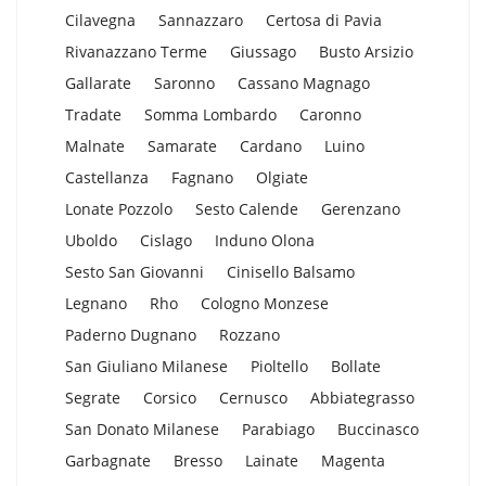
Cilavegna
Sannazzaro
Certosa di Pavia
Rivanazzano Terme
Giussago
Busto Arsizio
Gallarate
Saronno
Cassano Magnago
Tradate
Somma Lombardo
Caronno
Malnate
Samarate
Cardano
Luino
Castellanza
Fagnano
Olgiate
Lonate Pozzolo
Sesto Calende
Gerenzano
Uboldo
Cislago
Induno Olona
Sesto San Giovanni
Cinisello Balsamo
Legnano
Rho
Cologno Monzese
Paderno Dugnano
Rozzano
San Giuliano Milanese
Pioltello
Bollate
Segrate
Corsico
Cernusco
Abbiategrasso
San Donato Milanese
Parabiago
Buccinasco
Garbagnate
Bresso
Lainate
Magenta