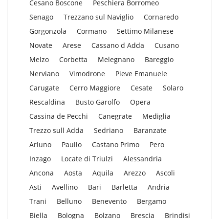
Cesano Boscone
Peschiera Borromeo
Senago
Trezzano sul Naviglio
Cornaredo
Gorgonzola
Cormano
Settimo Milanese
Novate
Arese
Cassano d Adda
Cusano
Melzo
Corbetta
Melegnano
Bareggio
Nerviano
Vimodrone
Pieve Emanuele
Carugate
Cerro Maggiore
Cesate
Solaro
Rescaldina
Busto Garolfo
Opera
Cassina de Pecchi
Canegrate
Mediglia
Trezzo sull Adda
Sedriano
Baranzate
Arluno
Paullo
Castano Primo
Pero
Inzago
Locate di Triulzi
Alessandria
Ancona
Aosta
Aquila
Arezzo
Ascoli
Asti
Avellino
Bari
Barletta
Andria
Trani
Belluno
Benevento
Bergamo
Biella
Bologna
Bolzano
Brescia
Brindisi