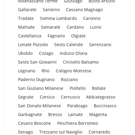
Rivanazzano Terme
Giussago
Busto Arsizio
Gallarate
Saronno
Cassano Magnago
Tradate
Somma Lombardo
Caronno
Malnate
Samarate
Cardano
Luino
Castellanza
Fagnano
Olgiate
Lonate Pozzolo
Sesto Calende
Gerenzano
Uboldo
Cislago
Induno Olona
Sesto San Giovanni
Cinisello Balsamo
Legnano
Rho
Cologno Monzese
Paderno Dugnano
Rozzano
San Giuliano Milanese
Pioltello
Bollate
Segrate
Corsico
Cernusco
Abbiategrasso
San Donato Milanese
Parabiago
Buccinasco
Garbagnate
Bresso
Lainate
Magenta
Cesano Boscone
Peschiera Borromeo
Senago
Trezzano sul Naviglio
Cornaredo