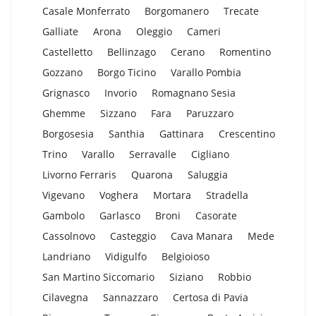
Casale Monferrato
Borgomanero
Trecate
Galliate
Arona
Oleggio
Cameri
Castelletto
Bellinzago
Cerano
Romentino
Gozzano
Borgo Ticino
Varallo Pombia
Grignasco
Invorio
Romagnano Sesia
Ghemme
Sizzano
Fara
Paruzzaro
Borgosesia
Santhia
Gattinara
Crescentino
Trino
Varallo
Serravalle
Cigliano
Livorno Ferraris
Quarona
Saluggia
Vigevano
Voghera
Mortara
Stradella
Gambolo
Garlasco
Broni
Casorate
Cassolnovo
Casteggio
Cava Manara
Mede
Landriano
Vidigulfo
Belgioioso
San Martino Siccomario
Siziano
Robbio
Cilavegna
Sannazzaro
Certosa di Pavia