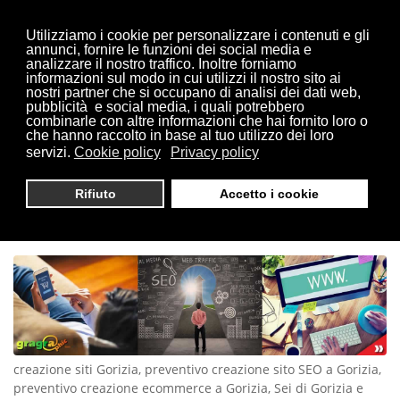
Utilizziamo i cookie per personalizzare i contenuti e gli
annunci, fornire le funzioni dei social media e
analizzare il nostro traffico. Inoltre forniamo
informazioni sul modo in cui utilizzi il nostro sito ai
Sei qui:
Home
Gorizia
nostri partner che si occupano di analisi dei dati web,
pubblicità e social media, i quali potrebbero
combinarle con altre informazioni che hai fornito loro o
che hanno raccolto in base al tuo utilizzo dei loro
servizi.
Cookie policy
Privacy policy
CREAZIONE SITI GORIZIA |
Rifiuto
Accetto i cookie
TEL. 0321 1814404
creazione siti Gorizia, preventivo creazione sito SEO a Gorizia,
preventivo creazione ecommerce a Gorizia, Sei di Gorizia e