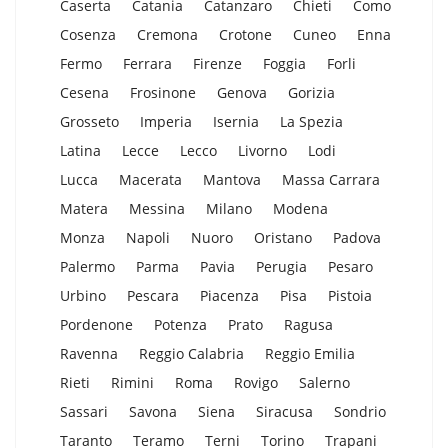
Caserta
Catania
Catanzaro
Chieti
Como
Cosenza
Cremona
Crotone
Cuneo
Enna
Fermo
Ferrara
Firenze
Foggia
Forli
Cesena
Frosinone
Genova
Gorizia
Grosseto
Imperia
Isernia
La Spezia
Latina
Lecce
Lecco
Livorno
Lodi
Lucca
Macerata
Mantova
Massa Carrara
Matera
Messina
Milano
Modena
Monza
Napoli
Nuoro
Oristano
Padova
Palermo
Parma
Pavia
Perugia
Pesaro
Urbino
Pescara
Piacenza
Pisa
Pistoia
Pordenone
Potenza
Prato
Ragusa
Ravenna
Reggio Calabria
Reggio Emilia
Rieti
Rimini
Roma
Rovigo
Salerno
Sassari
Savona
Siena
Siracusa
Sondrio
Taranto
Teramo
Terni
Torino
Trapani