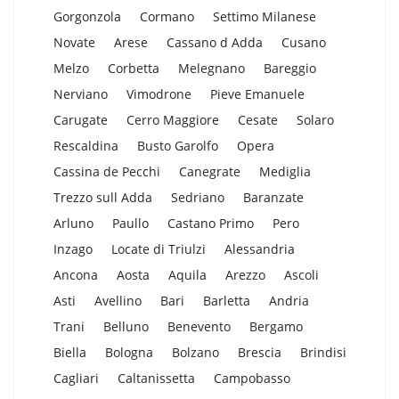
Gorgonzola
Cormano
Settimo Milanese
Novate
Arese
Cassano d Adda
Cusano
Melzo
Corbetta
Melegnano
Bareggio
Nerviano
Vimodrone
Pieve Emanuele
Carugate
Cerro Maggiore
Cesate
Solaro
Rescaldina
Busto Garolfo
Opera
Cassina de Pecchi
Canegrate
Mediglia
Trezzo sull Adda
Sedriano
Baranzate
Arluno
Paullo
Castano Primo
Pero
Inzago
Locate di Triulzi
Alessandria
Ancona
Aosta
Aquila
Arezzo
Ascoli
Asti
Avellino
Bari
Barletta
Andria
Trani
Belluno
Benevento
Bergamo
Biella
Bologna
Bolzano
Brescia
Brindisi
Cagliari
Caltanissetta
Campobasso