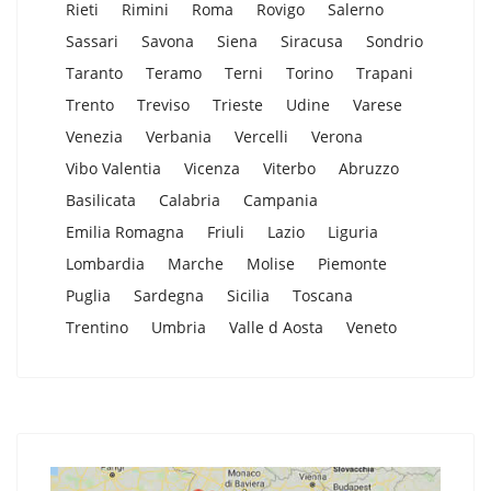
Rieti
Rimini
Roma
Rovigo
Salerno
Sassari
Savona
Siena
Siracusa
Sondrio
Taranto
Teramo
Terni
Torino
Trapani
Trento
Treviso
Trieste
Udine
Varese
Venezia
Verbania
Vercelli
Verona
Vibo Valentia
Vicenza
Viterbo
Abruzzo
Basilicata
Calabria
Campania
Emilia Romagna
Friuli
Lazio
Liguria
Lombardia
Marche
Molise
Piemonte
Puglia
Sardegna
Sicilia
Toscana
Trentino
Umbria
Valle d Aosta
Veneto