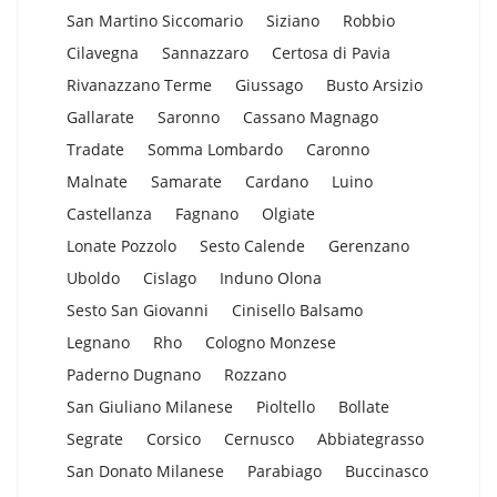
San Martino Siccomario
Siziano
Robbio
Cilavegna
Sannazzaro
Certosa di Pavia
Rivanazzano Terme
Giussago
Busto Arsizio
Gallarate
Saronno
Cassano Magnago
Tradate
Somma Lombardo
Caronno
Malnate
Samarate
Cardano
Luino
Castellanza
Fagnano
Olgiate
Lonate Pozzolo
Sesto Calende
Gerenzano
Uboldo
Cislago
Induno Olona
Sesto San Giovanni
Cinisello Balsamo
Legnano
Rho
Cologno Monzese
Paderno Dugnano
Rozzano
San Giuliano Milanese
Pioltello
Bollate
Segrate
Corsico
Cernusco
Abbiategrasso
San Donato Milanese
Parabiago
Buccinasco