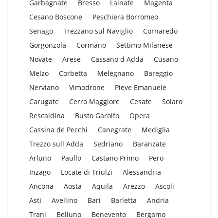
Garbagnate
Bresso
Lainate
Magenta
Cesano Boscone
Peschiera Borromeo
Senago
Trezzano sul Naviglio
Cornaredo
Gorgonzola
Cormano
Settimo Milanese
Novate
Arese
Cassano d Adda
Cusano
Melzo
Corbetta
Melegnano
Bareggio
Nerviano
Vimodrone
Pieve Emanuele
Carugate
Cerro Maggiore
Cesate
Solaro
Rescaldina
Busto Garolfo
Opera
Cassina de Pecchi
Canegrate
Mediglia
Trezzo sull Adda
Sedriano
Baranzate
Arluno
Paullo
Castano Primo
Pero
Inzago
Locate di Triulzi
Alessandria
Ancona
Aosta
Aquila
Arezzo
Ascoli
Asti
Avellino
Bari
Barletta
Andria
Trani
Belluno
Benevento
Bergamo