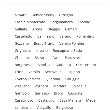
Novara
Domodossola
Omegna
Casale Monferrato
Borgomanero
Trecate
Galliate
Arona
Oleggio
Cameri
Castelletto
Bellinzago
Cerano
Romentino
Gozzano
Borgo Ticino
Varallo Pombia
Grignasco
Invorio
Romagnano Sesia
Ghemme
Sizzano
Fara
Paruzzaro
Borgosesia
Santhia
Gattinara
Crescentino
Trino
Varallo
Serravalle
Cigliano
Livorno Ferraris
Quarona
Saluggia
Vigevano
Voghera
Mortara
Stradella
Gambolo
Garlasco
Broni
Casorate
Cassolnovo
Casteggio
Cava Manara
Mede
Landriano
Vidigulfo
Belgioioso