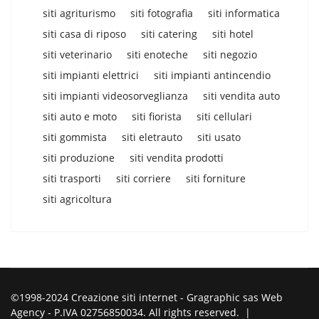
siti agriturismo
siti fotografia
siti informatica
siti casa di riposo
siti catering
siti hotel
siti veterinario
siti enoteche
siti negozio
siti impianti elettrici
siti impianti antincendio
siti impianti videosorveglianza
siti vendita auto
siti auto e moto
siti fiorista
siti cellulari
siti gommista
siti eletrauto
siti usato
siti produzione
siti vendita prodotti
siti trasporti
siti corriere
siti forniture
siti agricoltura
©1998-2024 Creazione siti internet - Gragraphic sas Web
Agency - P.IVA 02756850034. All rights reserved. |