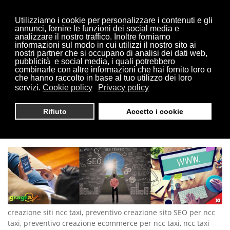
Utilizziamo i cookie per personalizzare i contenuti e gli
annunci, fornire le funzioni dei social media e
analizzare il nostro traffico. Inoltre forniamo
informazioni sul modo in cui utilizzi il nostro sito ai
Sei qui:
Home
siti ncc taxi
nostri partner che si occupano di analisi dei dati web,
pubblicità e social media, i quali potrebbero
combinarle con altre informazioni che hai fornito loro o
che hanno raccolto in base al tuo utilizzo dei loro
servizi.
Cookie policy
Privacy policy
CREAZIONE SITI NCC TAXI |
Rifiuto
Accetto i cookie
TEL 0321 1814404
creazione siti ncc taxi, preventivo creazione sito SEO per ncc
taxi, preventivo creazione ecommerce per ncc taxi, ncc taxi