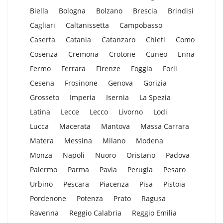
Biella
Bologna
Bolzano
Brescia
Brindisi
Cagliari
Caltanissetta
Campobasso
Caserta
Catania
Catanzaro
Chieti
Como
Cosenza
Cremona
Crotone
Cuneo
Enna
Fermo
Ferrara
Firenze
Foggia
Forli
Cesena
Frosinone
Genova
Gorizia
Grosseto
Imperia
Isernia
La Spezia
Latina
Lecce
Lecco
Livorno
Lodi
Lucca
Macerata
Mantova
Massa Carrara
Matera
Messina
Milano
Modena
Monza
Napoli
Nuoro
Oristano
Padova
Palermo
Parma
Pavia
Perugia
Pesaro
Urbino
Pescara
Piacenza
Pisa
Pistoia
Pordenone
Potenza
Prato
Ragusa
Ravenna
Reggio Calabria
Reggio Emilia